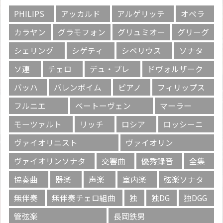
PHILIPS
アッカルド
アルゲリッチ
オペラ
カラヤン
グラモフォン
グリュミオー
グリーグ
シェリング
シゲティ
シベリウス
ソナタ
ソ連
チェロ
デュ・プレ
ドヴォルザーク
バッハ
バレンボイム
ピアノ
フィリップス
フルニエ
ベートーヴェン
マーラー
モーツァルト
リッチ
ロシア
ロッシーニ
ヴァイオリニスト
ヴァイオリン
ヴァイオリンソナタ
交響曲
優秀録音
全集
協奏曲
器楽
声楽
室内楽
弦楽ソナタ
無伴奏
無伴奏チェロ組曲
独
独DG
独DGG
管弦楽
長岡鉄男