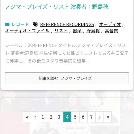
ノジマ・プレイズ・リスト 演奏者：野島稔
レコード
REFERENCE RECORDINGS
,
オーディオ
,
オーディオ・ファイル
,
リスト
,
器楽
,
野島稔
,
高音質
レーベル：米REFERENCE タイトル:ノジマ・プレイズ・リス
ト 演奏者:野島稔 桐生学園にて女性ピアニストである井口愛子
に師事し、その後モスクワ音楽院に留学 ...
記事を読む
ノジマ・プレイズ ...
«
‹
1
2
3
4
5
6
7
›
»