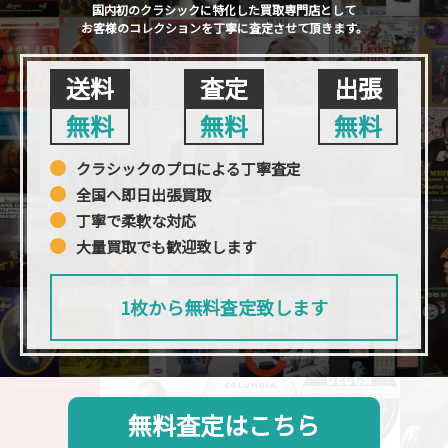
国内初のクラシックに特化した買取専門店として
お客様のコレクションを丁寧に査定させて頂きます。
送料
査定
出張
無料
無料
無料
クラシックのプロによる丁寧査定
全国へ即日出張買取
丁寧で柔軟な対応
大量買取でも歓迎致します
1枚から無料査定致します
無料査定はこちら