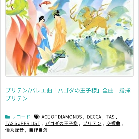
ブリテン/バレエ曲「パゴダの王子様」全曲 指揮:
ブリテン
レコード
ACE OF DIAMONDS
,
DECCA
,
TAS
,
TAS SUPER LIST
,
パゴダの王子様
,
ブリテン
,
交響曲
,
優秀録音
,
自作自演