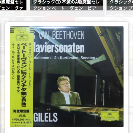
A級廃盤セレ
クラシックCD 不滅のA級廃盤セレ
クラシック
ヴェン：ヴァ
クション ベートーヴェン：ピア
クション 
ノ協奏曲第5番「皇帝」
イオリン・