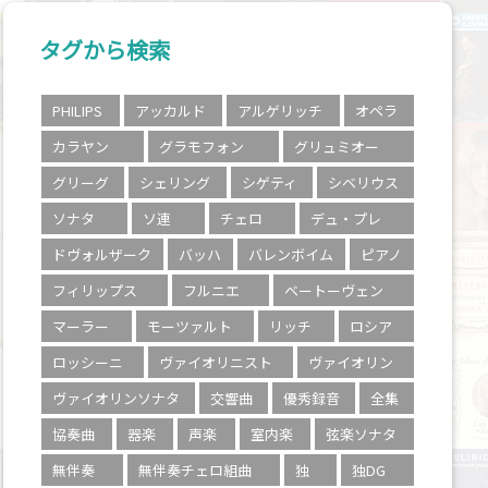
タグから検索
PHILIPS
アッカルド
アルゲリッチ
オペラ
カラヤン
グラモフォン
グリュミオー
グリーグ
シェリング
シゲティ
シベリウス
ソナタ
ソ連
チェロ
デュ・プレ
ドヴォルザーク
バッハ
バレンボイム
ピアノ
フィリップス
フルニエ
ベートーヴェン
マーラー
モーツァルト
リッチ
ロシア
ロッシーニ
ヴァイオリニスト
ヴァイオリン
ヴァイオリンソナタ
交響曲
優秀録音
全集
協奏曲
器楽
声楽
室内楽
弦楽ソナタ
無伴奏
無伴奏チェロ組曲
独
独DG