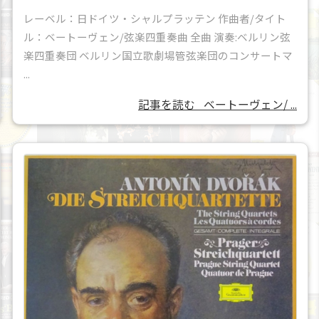
レーベル：日ドイツ・シャルプラッテン 作曲者/タイト
ル：ベートーヴェン/弦楽四重奏曲 全曲 演奏:ベルリン弦
楽四重奏団 ベルリン国立歌劇場管弦楽団のコンサートマ
...
記事を読む
ベートーヴェン/ ...