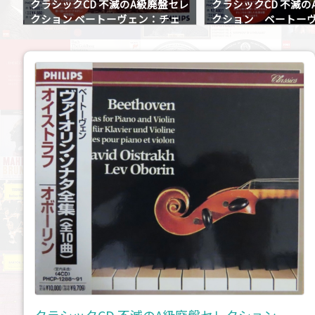
レ
クラシックCD 不滅のA級廃盤セレ
クラシックCD 不滅の
クション ベートーヴェン：チェ
クション ベートー
協
ロ・ソナタ
イオリン協奏曲