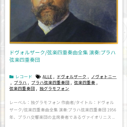
ドヴォルザーク/弦楽四重奏曲全集 演奏:プラハ
弦楽四重奏団
レコード
ALLE
,
ドヴォルザーク
,
ノヴォトニー
,
プラハ
,
プラハ弦楽四重奏団
,
弦楽四重奏
,
弦楽四重奏団
,
独グラモフォン
レーベル：独グラモフォン 作曲者/タイトル：ドヴォル
ザーク/弦楽四重奏曲全集 演奏:プラハ弦楽四重奏団 1956
年、プラハ交響楽団の主席奏者であるヴァイオリニス ...