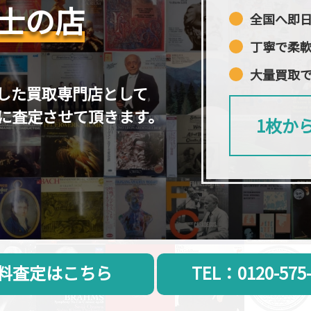
士の店
全国へ即
丁寧で柔
大量買取
した買取専門店として
に査定させて頂きます。
1枚か
料査定はこちら
TEL：0120-575