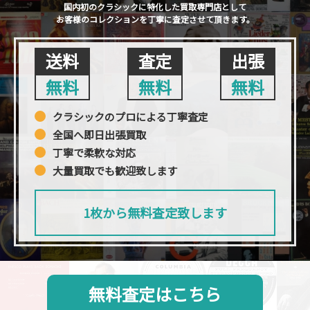
国内初のクラシックに特化した買取専門店として
お客様のコレクションを丁寧に査定させて頂きます。
送料
査定
出張
無料
無料
無料
クラシックのプロによる丁寧査定
全国へ即日出張買取
丁寧で柔軟な対応
大量買取でも歓迎致します
1枚から無料査定致します
無料査定はこちら