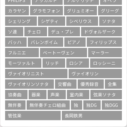
PHILIPS
アッカルド
アルゲリッチ
オペラ
カラヤン
グラモフォン
グリュミオー
グリーグ
シェリング
シゲティ
シベリウス
ソナタ
ソ連
チェロ
デュ・プレ
ドヴォルザーク
バッハ
バレンボイム
ピアノ
フィリップス
フルニエ
ベートーヴェン
マーラー
モーツァルト
リッチ
ロシア
ロッシーニ
ヴァイオリニスト
ヴァイオリン
ヴァイオリンソナタ
交響曲
優秀録音
全集
協奏曲
器楽
声楽
室内楽
弦楽ソナタ
無伴奏
無伴奏チェロ組曲
独
独DG
独DGG
管弦楽
長岡鉄男