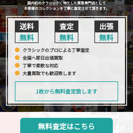
国内初のクラシックに特化した買取専門店として
お客様のコレクションを丁寧に査定させて頂きます。
送料
査定
出張
無料
無料
無料
クラシックのプロによる丁寧査定
全国へ即日出張買取
丁寧で柔軟な対応
大量買取でも歓迎致します
1枚から無料査定致します
無料査定はこちら