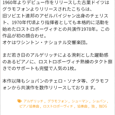
1960年よりデビュー作をリリースした古巣ドイツは
グラモフォンよりリリースされたこちらは、
旧ソビエト連邦のアゼルバイジャン出身のチェリス
ト、1970年代頃より指揮者としても本格的に活動を
始めたロストロポーヴィチとの共演作1978年。この
作品が初の顔合わせ。
オケはワシントン・ナショナル交響楽団。
まだ若き日のアルゲリッチによる溌剌とした躍動感
のあるピアノに、ロストロポーヴィチ熟練のタクト捌
きでのサポートも完璧で人気の1枚。
本作以降もショパンのチェロ・ソナタ等、グラモフ
ォンから共演作を数作リリースしております。
アルゲリッチ
,
グラモフォン
,
シューマン
,
ショパン
,
ピアノ協奏曲
,
ロストロポーヴィチ
,
協奏曲
,
独
,
独DG