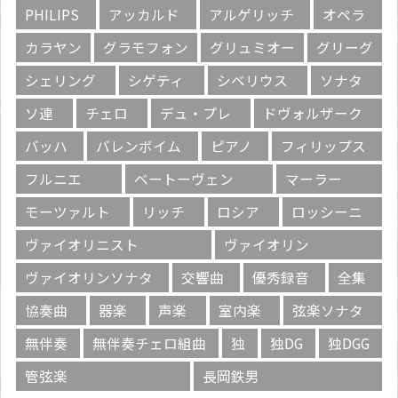
PHILIPS
アッカルド
アルゲリッチ
オペラ
カラヤン
グラモフォン
グリュミオー
グリーグ
シェリング
シゲティ
シベリウス
ソナタ
ソ連
チェロ
デュ・プレ
ドヴォルザーク
バッハ
バレンボイム
ピアノ
フィリップス
フルニエ
ベートーヴェン
マーラー
モーツァルト
リッチ
ロシア
ロッシーニ
ヴァイオリニスト
ヴァイオリン
ヴァイオリンソナタ
交響曲
優秀録音
全集
協奏曲
器楽
声楽
室内楽
弦楽ソナタ
無伴奏
無伴奏チェロ組曲
独
独DG
独DGG
管弦楽
長岡鉄男