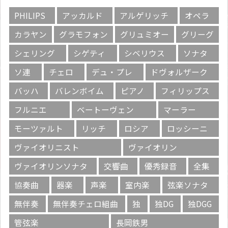
PHILIPS
アッカルド
アルゲリッチ
オペラ
カラヤン
グラモフォン
グリュミオー
グリーグ
シェリング
シゲティ
シベリウス
ソナタ
ソ連
チェロ
デュ・プレ
ドヴォルザーク
バッハ
バレンボイム
ピアノ
フィリップス
フルニエ
ベートーヴェン
マーラー
モーツァルト
リッチ
ロシア
ロッシーニ
ヴァイオリニスト
ヴァイオリン
ヴァイオリンソナタ
交響曲
優秀録音
全集
協奏曲
器楽
声楽
室内楽
弦楽ソナタ
無伴奏
無伴奏チェロ組曲
独
独DG
独DGG
管弦楽
長岡鉄男