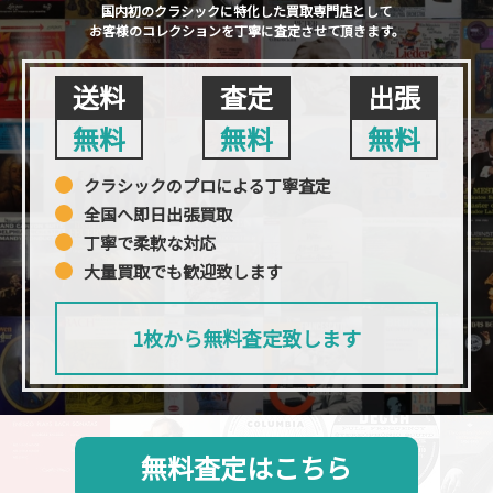
国内初のクラシックに特化した買取専門店として
お客様のコレクションを丁寧に査定させて頂きます。
送料
査定
出張
無料
無料
無料
クラシックのプロによる丁寧査定
全国へ即日出張買取
丁寧で柔軟な対応
大量買取でも歓迎致します
1枚から無料査定致します
無料査定はこちら