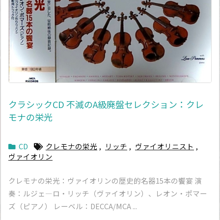
クラシックCD 不滅のA級廃盤セレクション：クレ
モナの栄光
CD
クレモナの栄光
,
リッチ
,
ヴァイオリニスト
,
ヴァイオリン
クレモナの栄光：ヴァイオリンの歴史的名器15本の饗宴 演
奏：ルジェ―ロ・リッチ（ヴァイオリン）、レオン・ポマー
ズ（ピアノ） レーベル：DECCA/MCA ...