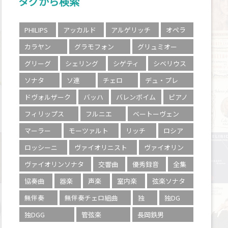
タグから検索
PHILIPS
アッカルド
アルゲリッチ
オペラ
カラヤン
グラモフォン
グリュミオー
グリーグ
シェリング
シゲティ
シベリウス
ソナタ
ソ連
チェロ
デュ・プレ
ドヴォルザーク
バッハ
バレンボイム
ピアノ
フィリップス
フルニエ
ベートーヴェン
マーラー
モーツァルト
リッチ
ロシア
ロッシーニ
ヴァイオリニスト
ヴァイオリン
ヴァイオリンソナタ
交響曲
優秀録音
全集
協奏曲
器楽
声楽
室内楽
弦楽ソナタ
無伴奏
無伴奏チェロ組曲
独
独DG
独DGG
管弦楽
長岡鉄男