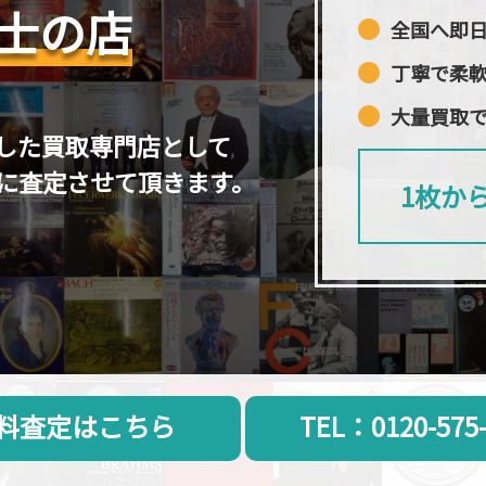
士の店
全国へ即
丁寧で柔
大量買取
した買取専門店として
に査定させて頂きます。
1枚か
料査定はこちら
TEL：0120-575