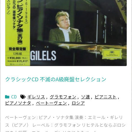
クラシックCD 不滅のA級廃盤セレクション
CD
ギレリス
,
グラモフォン
,
ソ連
,
ピアニスト
,
ピアノソナタ
,
ベートーヴェン
,
ロシア
ベートーヴェン : ピアノ・ソナタ集 演奏：エミール・ギレリ
ス（ピアノ） レーベル：グラモフォン リヒテルとならぶロシ