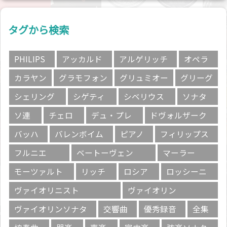
タグから検索
PHILIPS
アッカルド
アルゲリッチ
オペラ
カラヤン
グラモフォン
グリュミオー
グリーグ
シェリング
シゲティ
シベリウス
ソナタ
ソ連
チェロ
デュ・プレ
ドヴォルザーク
バッハ
バレンボイム
ピアノ
フィリップス
フルニエ
ベートーヴェン
マーラー
モーツァルト
リッチ
ロシア
ロッシーニ
ヴァイオリニスト
ヴァイオリン
ヴァイオリンソナタ
交響曲
優秀録音
全集