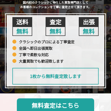
国内初のクラシックに特化した買取専門店として
お客様のコレクションを丁寧に査定させて頂きます。
送料
査定
出張
無料
無料
無料
クラシックのプロによる丁寧査定
全国へ即日出張買取
丁寧で柔軟な対応
大量買取でも歓迎致します
1枚から無料査定致します
無料査定はこちら