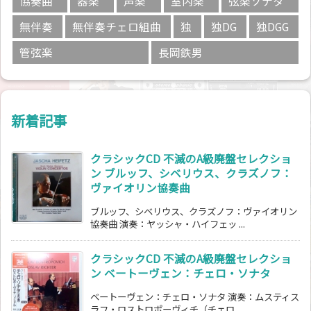
協奏曲
器楽
声楽
室内楽
弦楽ソナタ
無伴奏
無伴奏チェロ組曲
独
独DG
独DGG
管弦楽
長岡鉄男
新着記事
クラシックCD 不滅のA級廃盤セレクショ
ン ブルッフ、シベリウス、クラズノフ：
ヴァイオリン協奏曲
ブルッフ、シベリウス、クラズノフ：ヴァイオリン
協奏曲 演奏：ヤッシャ・ハイフェッ ...
クラシックCD 不滅のA級廃盤セレクショ
ン ベートーヴェン：チェロ・ソナタ
ベートーヴェン：チェロ・ソナタ 演奏：ムスティス
ラフ・ロストロポーヴィチ（チェロ ...