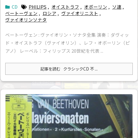
CD
PHILIPS
,
オイストラフ
,
オボーリン
,
ソ連
,
ベートーヴェン
,
ロシア
,
ヴァイオリニスト
,
ヴァイオリンソナタ
ベートーヴェン : ヴァイオリン・ソナタ全集 演奏：ダヴィッ
ド・オイストラフ（ヴァイオリン）、レフ・オボーリン（ピ
アノ） レーベル：フィリップス 20世紀を代表 ...
記事を読む
クラシックCD 不 ...