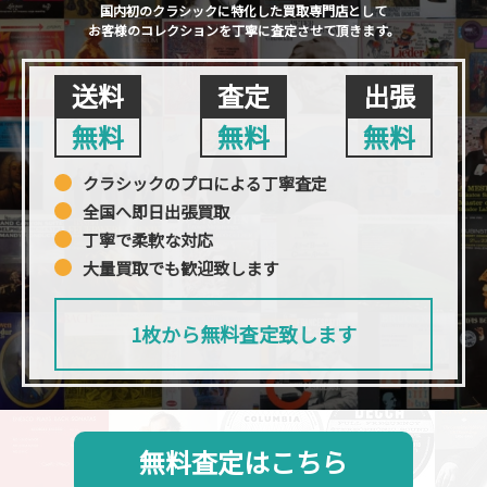
国内初のクラシックに特化した買取専門店として
お客様のコレクションを丁寧に査定させて頂きます。
送料
査定
出張
無料
無料
無料
クラシックのプロによる丁寧査定
全国へ即日出張買取
丁寧で柔軟な対応
大量買取でも歓迎致します
1枚から無料査定致します
無料査定はこちら