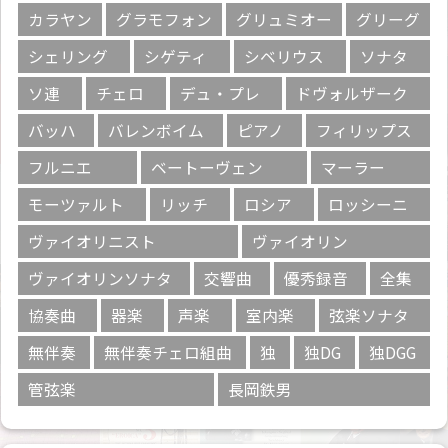
カラヤン
グラモフォン
グリュミオー
グリーグ
シェリング
シゲティ
シベリウス
ソナタ
ソ連
チェロ
デュ・プレ
ドヴォルザーク
バッハ
バレンボイム
ピアノ
フィリップス
フルニエ
ベートーヴェン
マーラー
モーツァルト
リッチ
ロシア
ロッシーニ
ヴァイオリニスト
ヴァイオリン
ヴァイオリンソナタ
交響曲
優秀録音
全集
協奏曲
器楽
声楽
室内楽
弦楽ソナタ
無伴奏
無伴奏チェロ組曲
独
独DG
独DGG
管弦楽
長岡鉄男