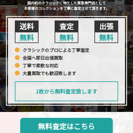
国内初のクラシックに特化した買取専門店として
お客様のコレクションを丁寧に査定させて頂きます。
送料
査定
出張
無料
無料
無料
クラシックのプロによる丁寧査定
全国へ即日出張買取
丁寧で柔軟な対応
大量買取でも歓迎致します
1枚から無料査定致します
無料査定はこちら