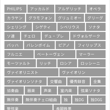
PHILIPS
アッカルド
アルゲリッチ
オペラ
カラヤン
グラモフォン
グリュミオー
グリーグ
シェリング
シゲティ
シベリウス
ソナタ
ソ連
チェロ
デュ・プレ
ドヴォルザーク
バッハ
バレンボイム
ピアノ
フィリップス
フルニエ
ベートーヴェン
マーラー
モーツァルト
リッチ
ロシア
ロッシーニ
ヴァイオリニスト
ヴァイオリン
ヴァイオリンソナタ
交響曲
優秀録音
全集
協奏曲
器楽
声楽
室内楽
弦楽ソナタ
無伴奏
無伴奏チェロ組曲
独
独DG
独DGG
管弦楽
長岡鉄男