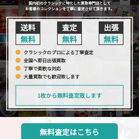
国内初のクラシックに特化した買取専門店として
お客様のコレクションを丁寧に査定させて頂きます。
送料
査定
出張
無料
無料
無料
クラシックのプロによる丁寧査定
全国へ即日出張買取
丁寧で柔軟な対応
大量買取でも歓迎致します
1枚から無料査定致します
無料査定はこちら