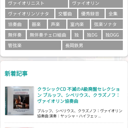
ヴァイオリニスト
ヴァイオリン
ヴァイオリンソナタ
交響曲
優秀録音
全集
協奏曲
器楽
声楽
室内楽
弦楽ソナタ
無伴奏
無伴奏チェロ組曲
独
独DG
独DGG
管弦楽
長岡鉄男
新着記事
クラシックCD 不滅のA級廃盤セレクショ
ン ブルッフ、シベリウス、クラズノフ：
ヴァイオリン協奏曲
ブルッフ、シベリウス、クラズノフ：ヴァイオリン
協奏曲 演奏：ヤッシャ・ハイフェッ ...