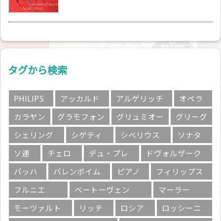
タグから検索
PHILIPS
アッカルド
アルゲリッチ
オペラ
カラヤン
グラモフォン
グリュミオー
グリーグ
シェリング
シゲティ
シベリウス
ソナタ
ソ連
チェロ
デュ・プレ
ドヴォルザーク
バッハ
バレンボイム
ピアノ
フィリップス
フルニエ
ベートーヴェン
マーラー
モーツァルト
リッチ
ロシア
ロッシーニ