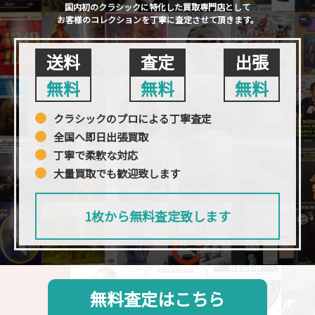
国内初のクラシックに特化した買取専門店として
お客様のコレクションを丁寧に査定させて頂きます。
送料
査定
出張
無料
無料
無料
クラシックのプロによる丁寧査定
全国へ即日出張買取
丁寧で柔軟な対応
大量買取でも歓迎致します
1枚から無料査定致します
無料査定はこちら