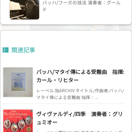
バッハ/フーガの技法 演奏者：グール
ド
関連記事
バッハ/マタイ傳による受難曲 指揮:
カール・リヒター
レーベル:独ARCHIV タイトル/作曲者:バッハ/
マタイ傳による受難曲 指揮： ...
ヴィヴァルディ/四季 演奏者：グリ
ュミオー