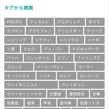
タグから検索
PHILIPS
アッカルド
アルゲリッチ
オペラ
カラヤン
グラモフォン
グリュミオー
グリーグ
シェリング
シゲティ
シベリウス
ソナタ
ソ連
チェロ
デュ・プレ
ドヴォルザーク
バッハ
バレンボイム
ピアノ
フィリップス
フルニエ
ベートーヴェン
マーラー
モーツァルト
リッチ
ロシア
ロッシーニ
ヴァイオリニスト
ヴァイオリン
ヴァイオリンソナタ
交響曲
優秀録音
全集
協奏曲
器楽
声楽
室内楽
弦楽ソナタ