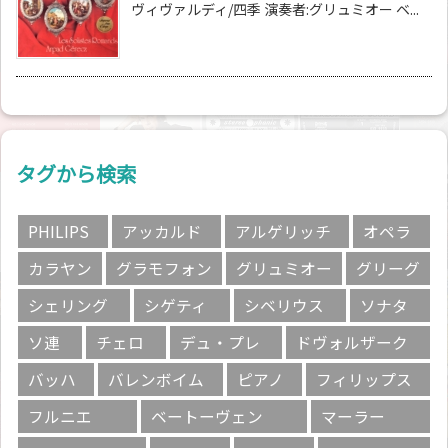
ヴィヴァルディ/四季 演奏者:グリュミオー ベ...
タグから検索
PHILIPS
アッカルド
アルゲリッチ
オペラ
カラヤン
グラモフォン
グリュミオー
グリーグ
シェリング
シゲティ
シベリウス
ソナタ
ソ連
チェロ
デュ・プレ
ドヴォルザーク
バッハ
バレンボイム
ピアノ
フィリップス
フルニエ
ベートーヴェン
マーラー