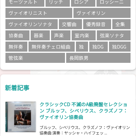
モーツァルト
リッチ
ロシア
ロッシーニ
ヴァイオリニスト
ヴァイオリン
ヴァイオリンソナタ
交響曲
優秀録音
全集
協奏曲
器楽
声楽
室内楽
弦楽ソナタ
無伴奏
無伴奏チェロ組曲
独
独DG
独DGG
管弦楽
長岡鉄男
新着記事
クラシックCD 不滅のA級廃盤セレクショ
ン ブルッフ、シベリウス、クラズノフ：
ヴァイオリン協奏曲
ブルッフ、シベリウス、クラズノフ：ヴァイオリン
協奏曲 演奏：ヤッシャ・ハイフェッ ...