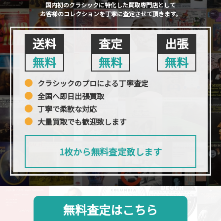
国内初のクラシックに特化した買取専門店として
お客様のコレクションを丁寧に査定させて頂きます。
送料
査定
出張
無料
無料
無料
クラシックのプロによる丁寧査定
全国へ即日出張買取
丁寧で柔軟な対応
大量買取でも歓迎致します
1枚から無料査定致します
無料査定はこちら