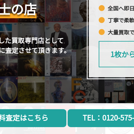
士の店
全国へ即
丁寧で柔
大量買取
した買取専門店として
に査定させて頂きます。
1枚か
料査定はこちら
TEL：0120-575