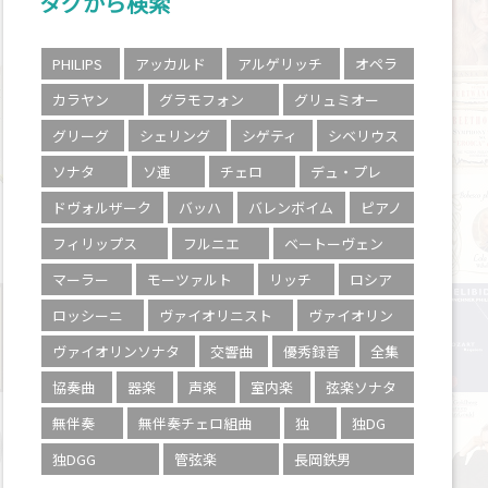
タグから検索
PHILIPS
アッカルド
アルゲリッチ
オペラ
カラヤン
グラモフォン
グリュミオー
グリーグ
シェリング
シゲティ
シベリウス
ソナタ
ソ連
チェロ
デュ・プレ
ドヴォルザーク
バッハ
バレンボイム
ピアノ
フィリップス
フルニエ
ベートーヴェン
マーラー
モーツァルト
リッチ
ロシア
ロッシーニ
ヴァイオリニスト
ヴァイオリン
ヴァイオリンソナタ
交響曲
優秀録音
全集
協奏曲
器楽
声楽
室内楽
弦楽ソナタ
無伴奏
無伴奏チェロ組曲
独
独DG
独DGG
管弦楽
長岡鉄男