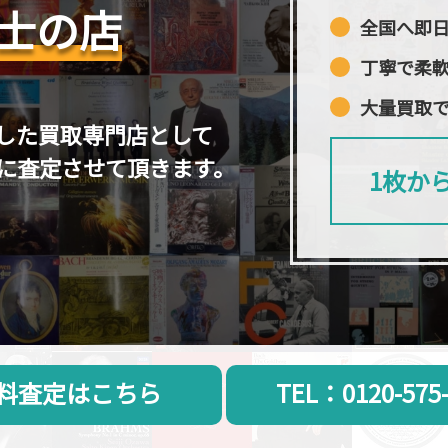
士の店
全国へ即
丁寧で柔
大量買取
した買取専門店として
に査定させて頂きます。
1枚か
料査定はこちら
TEL：0120-575