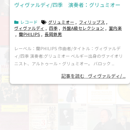
ヴィヴァルディ/四季 演奏者：グリュミオー
レコード
グリュミオー
,
フィリップス
,
ヴィヴァルディ
,
四季
,
外盤A級セレクション
,
室内楽
,
蘭PHILIPS
,
長岡鉄男
レーベル：蘭PHILIPS 作曲者/タイトル：ヴィヴァルデ
ィ/四季 演奏者:グリュミオー ベルギー出身のヴァイオリ
ニスト、アルトゥール・グリュミオー。 バロック ...
記事を読む
ヴィヴァルディ/ ...