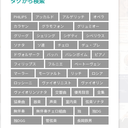
タグから検索
PHILIPS
アッカルド
アルゲリッチ
オペラ
カラヤン
グラモフォン
グリュミオー
グリーグ
シェリング
シゲティ
シベリウス
ソナタ
ソ連
チェロ
デュ・プレ
ドヴォルザーク
バッハ
バレンボイム
ピアノ
フィリップス
フルニエ
ベートーヴェン
マーラー
モーツァルト
リッチ
ロシア
ロッシーニ
ヴァイオリニスト
ヴァイオリン
ヴァイオリンソナタ
交響曲
優秀録音
全集
協奏曲
器楽
声楽
室内楽
弦楽ソナタ
無伴奏
無伴奏チェロ組曲
独
独DG
独DGG
管弦楽
長岡鉄男