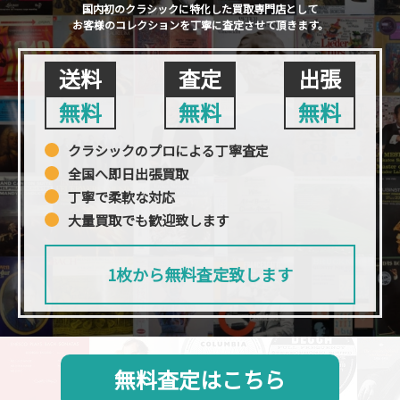
国内初のクラシックに特化した買取専門店として
お客様のコレクションを丁寧に査定させて頂きます。
送料
査定
出張
無料
無料
無料
クラシックのプロによる丁寧査定
全国へ即日出張買取
丁寧で柔軟な対応
大量買取でも歓迎致します
1枚から無料査定致します
無料査定はこちら