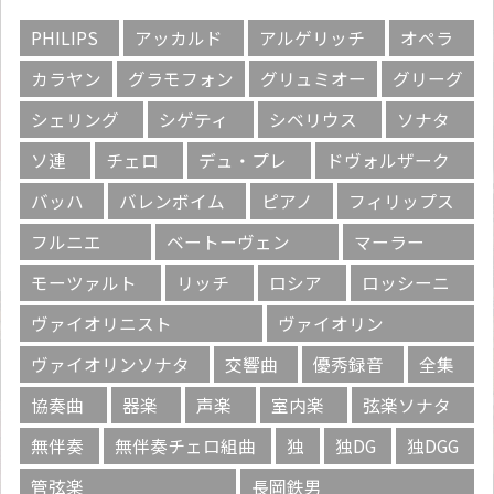
PHILIPS
アッカルド
アルゲリッチ
オペラ
カラヤン
グラモフォン
グリュミオー
グリーグ
シェリング
シゲティ
シベリウス
ソナタ
ソ連
チェロ
デュ・プレ
ドヴォルザーク
バッハ
バレンボイム
ピアノ
フィリップス
フルニエ
ベートーヴェン
マーラー
モーツァルト
リッチ
ロシア
ロッシーニ
ヴァイオリニスト
ヴァイオリン
ヴァイオリンソナタ
交響曲
優秀録音
全集
協奏曲
器楽
声楽
室内楽
弦楽ソナタ
無伴奏
無伴奏チェロ組曲
独
独DG
独DGG
管弦楽
長岡鉄男