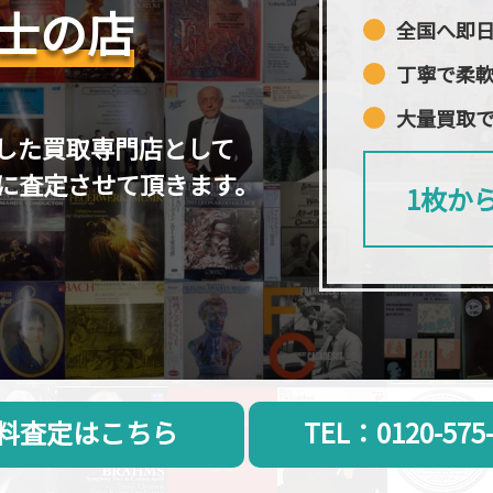
士の店
全国へ即
丁寧で柔
大量買取
した買取専門店として
に査定させて頂きます。
1枚か
料査定はこちら
TEL：0120-575