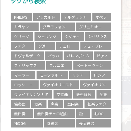
タグから検索
PHILIPS
アッカルド
アルゲリッチ
オペラ
カラヤン
グラモフォン
グリュミオー
グリーグ
シェリング
シゲティ
シベリウス
ソナタ
ソ連
チェロ
デュ・プレ
ドヴォルザーク
バッハ
バレンボイム
ピアノ
フィリップス
フルニエ
ベートーヴェン
マーラー
モーツァルト
リッチ
ロシア
ロッシーニ
ヴァイオリニスト
ヴァイオリン
ヴァイオリンソナタ
交響曲
優秀録音
全集
協奏曲
器楽
声楽
室内楽
弦楽ソナタ
無伴奏
無伴奏チェロ組曲
独
独DG
独DGG
管弦楽
長岡鉄男