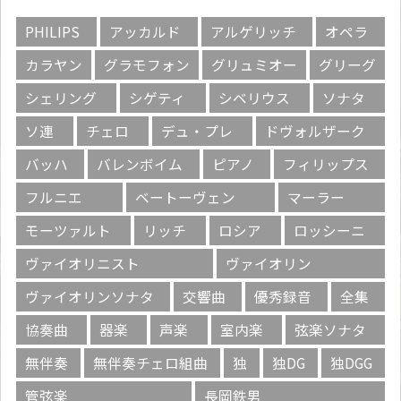
PHILIPS
アッカルド
アルゲリッチ
オペラ
カラヤン
グラモフォン
グリュミオー
グリーグ
シェリング
シゲティ
シベリウス
ソナタ
ソ連
チェロ
デュ・プレ
ドヴォルザーク
バッハ
バレンボイム
ピアノ
フィリップス
フルニエ
ベートーヴェン
マーラー
モーツァルト
リッチ
ロシア
ロッシーニ
ヴァイオリニスト
ヴァイオリン
ヴァイオリンソナタ
交響曲
優秀録音
全集
協奏曲
器楽
声楽
室内楽
弦楽ソナタ
無伴奏
無伴奏チェロ組曲
独
独DG
独DGG
管弦楽
長岡鉄男