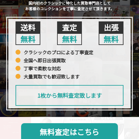
国内初のクラシックに特化した買取専門店として
お客様のコレクションを丁寧に査定させて頂きます。
送料
査定
出張
無料
無料
無料
クラシックのプロによる丁寧査定
全国へ即日出張買取
丁寧で柔軟な対応
大量買取でも歓迎致します
1枚から無料査定致します
無料査定はこちら