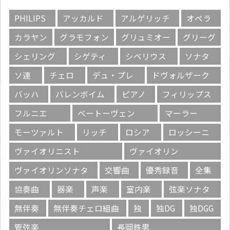
PHILIPS
アッカルド
アルゲリッチ
オペラ
カラヤン
グラモフォン
グリュミオー
グリーグ
シェリング
シゲティ
シベリウス
ソナタ
ソ連
チェロ
デュ・プレ
ドヴォルザーク
バッハ
バレンボイム
ピアノ
フィリップス
フルニエ
ベートーヴェン
マーラー
モーツァルト
リッチ
ロシア
ロッシーニ
ヴァイオリニスト
ヴァイオリン
ヴァイオリンソナタ
交響曲
優秀録音
全集
協奏曲
器楽
声楽
室内楽
弦楽ソナタ
無伴奏
無伴奏チェロ組曲
独
独DG
独DGG
管弦楽
長岡鉄男