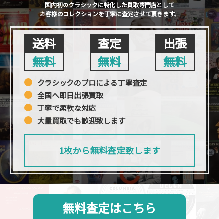
国内初のクラシックに特化した買取専門店として
お客様のコレクションを丁寧に査定させて頂きます。
送料
査定
出張
無料
無料
無料
クラシックのプロによる丁寧査定
全国へ即日出張買取
丁寧で柔軟な対応
大量買取でも歓迎致します
1枚から無料査定致します
無料査定はこちら