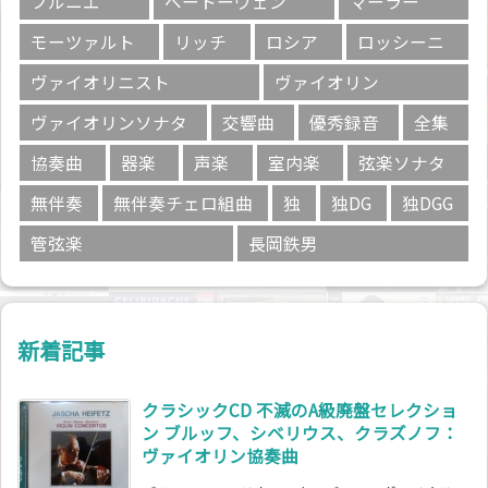
フルニエ
ベートーヴェン
マーラー
モーツァルト
リッチ
ロシア
ロッシーニ
ヴァイオリニスト
ヴァイオリン
ヴァイオリンソナタ
交響曲
優秀録音
全集
協奏曲
器楽
声楽
室内楽
弦楽ソナタ
無伴奏
無伴奏チェロ組曲
独
独DG
独DGG
管弦楽
長岡鉄男
新着記事
クラシックCD 不滅のA級廃盤セレクショ
ン ブルッフ、シベリウス、クラズノフ：
ヴァイオリン協奏曲