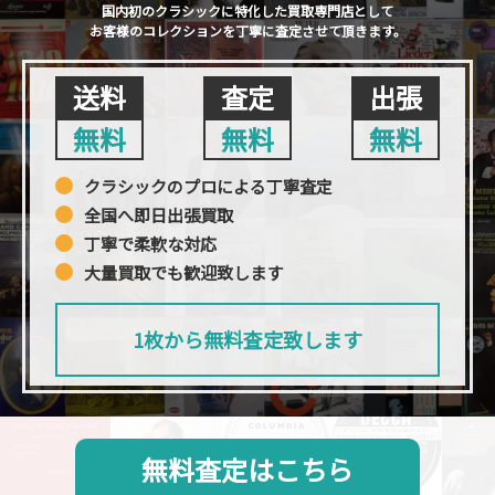
国内初のクラシックに特化した買取専門店として
お客様のコレクションを丁寧に査定させて頂きます。
送料
査定
出張
無料
無料
無料
クラシックのプロによる丁寧査定
全国へ即日出張買取
丁寧で柔軟な対応
大量買取でも歓迎致します
1枚から無料査定致します
無料査定はこちら