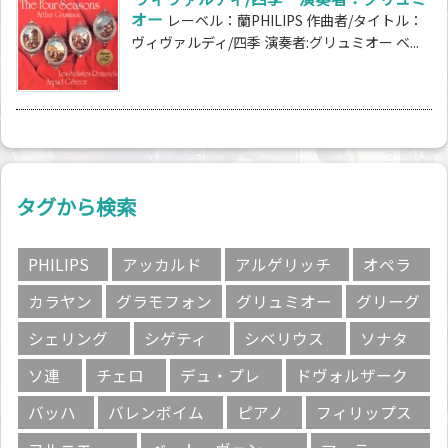
オー
レーベル：蘭PHILIPS 作曲者/タイトル：
ヴィヴァルディ/四季 演奏者:グリュミオー ベ...
タグから検索
PHILIPS
アッカルド
アルゲリッチ
オペラ
カラヤン
グラモフォン
グリュミオー
グリーグ
シェリング
シゲティ
シベリウス
ソナタ
ソ連
チェロ
デュ・プレ
ドヴォルザーク
バッハ
バレンボイム
ピアノ
フィリップス