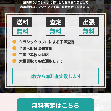
国内初のクラシックに特化した買取専門店として
お客様のコレクションを丁寧に査定させて頂きます。
送料
査定
出張
無料
無料
無料
クラシックのプロによる丁寧査定
全国へ即日出張買取
丁寧で柔軟な対応
大量買取でも歓迎致します
1枚から無料査定致します
無料査定はこちら