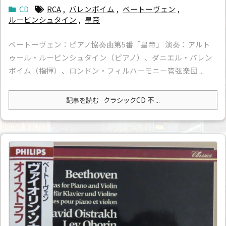
CD
RCA
,
バレンボイム
,
ベートーヴェン
,
ルービンシュタイン
,
皇帝
ベートーヴェン：ピアノ協奏曲第5番「皇帝」 演奏：アルト
ゥール・ルービンシュタイン（ピアノ）、ダニエル・バレン
ボイム（指揮）、ロンドン・フィルハーモニー管弦楽団 ...
記事を読む
クラシックCD 不 ...