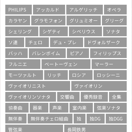
PHILIPS
アッカルド
アルゲリッチ
オペラ
カラヤン
グラモフォン
グリュミオー
グリーグ
シェリング
シゲティ
シベリウス
ソナタ
ソ連
チェロ
デュ・プレ
ドヴォルザーク
バッハ
バレンボイム
ピアノ
フィリップス
フルニエ
ベートーヴェン
マーラー
モーツァルト
リッチ
ロシア
ロッシーニ
ヴァイオリニスト
ヴァイオリン
ヴァイオリンソナタ
交響曲
優秀録音
全集
協奏曲
器楽
声楽
室内楽
弦楽ソナタ
無伴奏
無伴奏チェロ組曲
独
独DG
独DGG
管弦楽
長岡鉄男