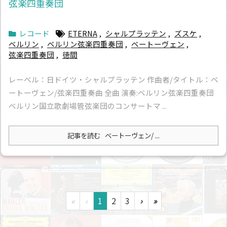
弦楽四重奏団
レコード
ETERNA
,
シャルプラッテン
,
ズスケ
,
ベルリン
,
ベルリン弦楽四重奏団
,
ベートーヴェン
,
弦楽四重奏団
,
徳間
レーベル：日ドイツ・シャルプラッテン 作曲者/タイトル：ベ
ートーヴェン/弦楽四重奏曲 全曲 演奏:ベルリン弦楽四重奏団
ベルリン国立歌劇場管弦楽団のコンサートマ ...
記事を読む
ベートーヴェン/ ...
«
‹
1
2
3
›
»