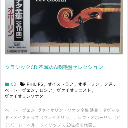
クラシックCD 不滅のA級廃盤セレクション
CD
PHILIPS
,
オイストラフ
,
オボーリン
,
ソ連
,
ベートーヴェン
,
ロシア
,
ヴァイオリニスト
,
ヴァイオリンソナタ
ベートーヴェン : ヴァイオリン・ソナタ全集 演奏：ダヴィッ
ド・オイストラフ（ヴァイオリン）、レフ・オボーリン（ピ
アノ） レーベル：フィリップス 20世紀を代表 ...