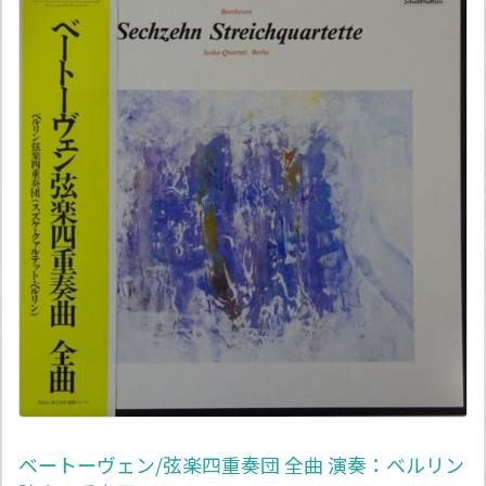
ベートーヴェン/弦楽四重奏団 全曲 演奏：ベルリン