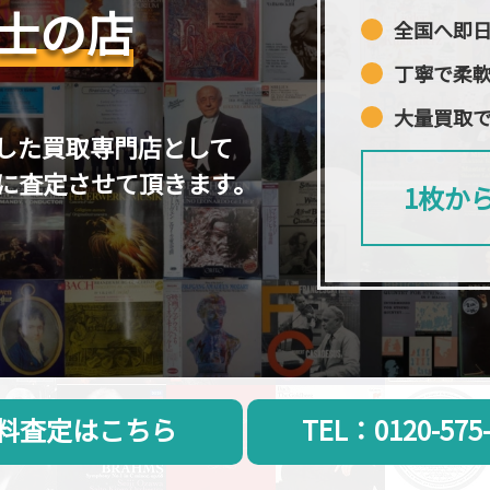
士の店
全国へ即
丁寧で柔
大量買取
した買取専門店として
に査定させて頂きます。
1枚か
料査定はこちら
TEL：0120-575