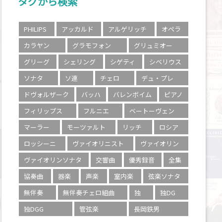
タグから検索
PHILIPS
アッカルド
アルゲリッチ
オペラ
カラヤン
グラモフォン
グリュミオー
グリーグ
シェリング
シゲティ
シベリウス
ソナタ
ソ連
チェロ
デュ・プレ
ドヴォルザーク
バッハ
バレンボイム
ピアノ
フィリップス
フルニエ
ベートーヴェン
マーラー
モーツァルト
リッチ
ロシア
ロッシーニ
ヴァイオリニスト
ヴァイオリン
ヴァイオリンソナタ
交響曲
優秀録音
全集
協奏曲
器楽
声楽
室内楽
弦楽ソナタ
無伴奏
無伴奏チェロ組曲
独
独DG
独DGG
管弦楽
長岡鉄男