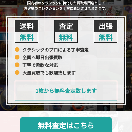
国内初のクラシックに特化した買取専門店として
お客様のコレクションを丁寧に査定させて頂きます。
送料
査定
出張
無料
無料
無料
クラシックのプロによる丁寧査定
全国へ即日出張買取
丁寧で柔軟な対応
大量買取でも歓迎致します
1枚から無料査定致します
無料査定はこちら