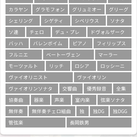
カラヤン
グラモフォン
グリュミオー
グリーグ
シェリング
シゲティ
シベリウス
ソナタ
ソ連
チェロ
デュ・プレ
ドヴォルザーク
バッハ
バレンボイム
ピアノ
フィリップス
フルニエ
ベートーヴェン
マーラー
モーツァルト
リッチ
ロシア
ロッシーニ
ヴァイオリニスト
ヴァイオリン
ヴァイオリンソナタ
交響曲
優秀録音
全集
協奏曲
器楽
声楽
室内楽
弦楽ソナタ
無伴奏
無伴奏チェロ組曲
独
独DG
独DGG
管弦楽
長岡鉄男