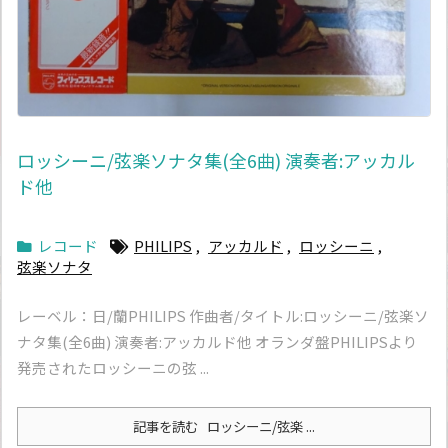
ロッシーニ/弦楽ソナタ集(全6曲) 演奏者:アッカル
ド他
レコード
PHILIPS
,
アッカルド
,
ロッシーニ
,
弦楽ソナタ
レーベル：日/蘭PHILIPS 作曲者/タイトル:ロッシーニ/弦楽ソ
ナタ集(全6曲) 演奏者:アッカルド他 オランダ盤PHILIPSより
発売されたロッシーニの弦 ...
記事を読む
ロッシーニ/弦楽 ...