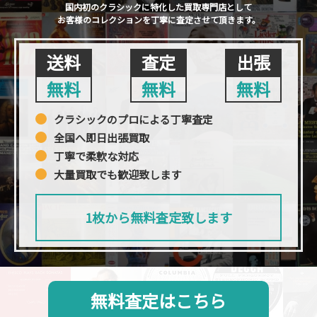
国内初のクラシックに特化した買取専門店として
お客様のコレクションを丁寧に査定させて頂きます。
送料
査定
出張
無料
無料
無料
クラシックのプロによる丁寧査定
全国へ即日出張買取
丁寧で柔軟な対応
大量買取でも歓迎致します
1枚から無料査定致します
無料査定はこちら