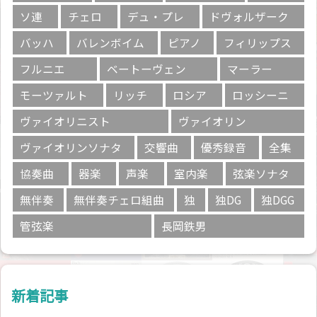
ソ連
チェロ
デュ・プレ
ドヴォルザーク
バッハ
バレンボイム
ピアノ
フィリップス
フルニエ
ベートーヴェン
マーラー
モーツァルト
リッチ
ロシア
ロッシーニ
ヴァイオリニスト
ヴァイオリン
ヴァイオリンソナタ
交響曲
優秀録音
全集
協奏曲
器楽
声楽
室内楽
弦楽ソナタ
無伴奏
無伴奏チェロ組曲
独
独DG
独DGG
管弦楽
長岡鉄男
新着記事