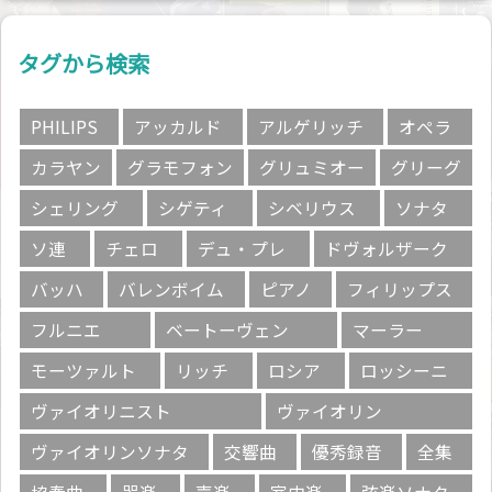
タグから検索
PHILIPS
アッカルド
アルゲリッチ
オペラ
カラヤン
グラモフォン
グリュミオー
グリーグ
シェリング
シゲティ
シベリウス
ソナタ
ソ連
チェロ
デュ・プレ
ドヴォルザーク
バッハ
バレンボイム
ピアノ
フィリップス
フルニエ
ベートーヴェン
マーラー
モーツァルト
リッチ
ロシア
ロッシーニ
ヴァイオリニスト
ヴァイオリン
ヴァイオリンソナタ
交響曲
優秀録音
全集