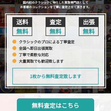
国内初のクラシックに特化した買取専門店として
お客様のコレクションを丁寧に査定させて頂きます。
送料
査定
出張
無料
無料
無料
クラシックのプロによる丁寧査定
全国へ即日出張買取
丁寧で柔軟な対応
大量買取でも歓迎致します
1枚から無料査定致します
無料査定はこちら