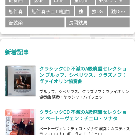
協奏曲
器楽
声楽
室内楽
弦楽ソナタ
無伴奏
無伴奏チェロ組曲
独
独DG
独DGG
管弦楽
長岡鉄男
新着記事
クラシックCD 不滅のA級廃盤セレクショ
ン ブルッフ、シベリウス、クラズノフ：
ヴァイオリン協奏曲
ブルッフ、シベリウス、クラズノフ：ヴァイオリン
協奏曲 演奏：ヤッシャ・ハイフェッ ...
クラシックCD 不滅のA級廃盤セレクショ
ン ベートーヴェン：チェロ・ソナタ
ベートーヴェン：チェロ・ソナタ 演奏：ムスティス
ラフ・ロストロポーヴィチ（チェロ ...